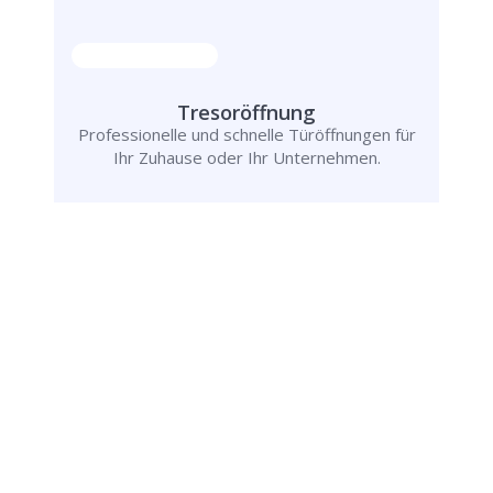
Tresoröffnung
Professionelle und schnelle Türöffnungen für
Ihr Zuhause oder Ihr Unternehmen.
Rufen Sie uns jetzt an und
lassen Sie
uns Ihr Problem lösen!