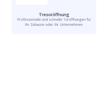
Tresoröffnung
Professionelle und schnelle Türöffnungen für
Ihr Zuhause oder Ihr Unternehmen.
Rufen Sie uns jetzt an und
lassen Sie
uns Ihr Problem lösen!