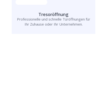
Tresoröffnung
Professionelle und schnelle Türöffnungen für
Ihr Zuhause oder Ihr Unternehmen.
Rufen Sie uns jetzt an und
lassen Sie
uns Ihr Problem lösen!