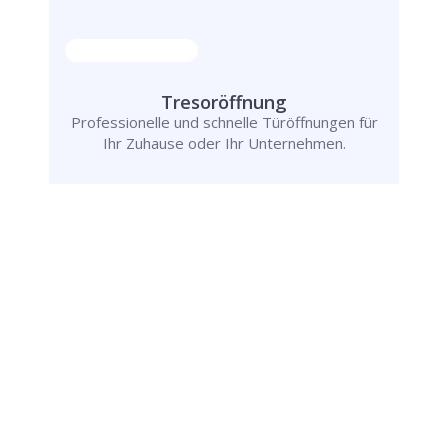
Tresoröffnung
Professionelle und schnelle Türöffnungen für
Ihr Zuhause oder Ihr Unternehmen.
Rufen Sie uns jetzt an und
lassen Sie
uns Ihr Problem lösen!