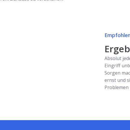
Empfohlen
Ergebn
Absolut jed
Eingriff unt
Sorgen mac
ernst und s
Problemen z