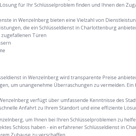
e Lösung für Ihr Schlüsselproblem finden und Ihnen den Z
dienste in Wenzelnberg bieten eine Vielzahl von Dienstleistu
eistungen, die ein Schlüsseldienst in Charlottenburg anbiete
r zugefallenen Türen
ssern
eme
sseldienst in Wenzelnberg wird transparente Preise anbieten
ngen, um unangenehme Überraschungen zu vermeiden. Ein K
in Wenzelnberg verfügt über umfassende Kenntnisse des Stad
chnelle Anfahrt zu Ihrem Standort und eine effiziente Lösu
nzelnberg, um Ihnen bei Ihren Schlüsselproblemen zu helfen
ektes Schloss haben - ein erfahrener Schlüsseldienst in Cha
hrem Zuhause zu verschaffen.